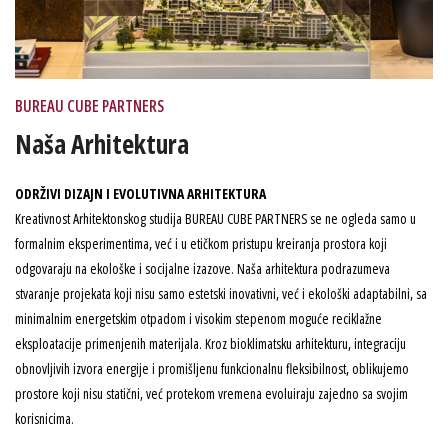
BUREAU CUBE PARTNERS
Naša Arhitektura
ODRŽIVI DIZAJN I EVOLUTIVNA ARHITEKTURA
Kreativnost Arhitektonskog studija BUREAU CUBE PARTNERS se ne ogleda samo u
formalnim eksperimentima, već i u etičkom pristupu kreiranja prostora koji
odgovaraju na ekološke i socijalne izazove. Naša arhitektura podrazumeva
stvaranje projekata koji nisu samo estetski inovativni, već i ekološki adaptabilni, sa
minimalnim energetskim otpadom i visokim stepenom moguće reciklažne
eksploatacije primenjenih materijala. Kroz bioklimatsku arhitekturu, integraciju
obnovljivih izvora energije i promišljenu funkcionalnu fleksibilnost, oblikujemo
prostore koji nisu statični, već protekom vremena evoluiraju zajedno sa svojim
korisnicima.