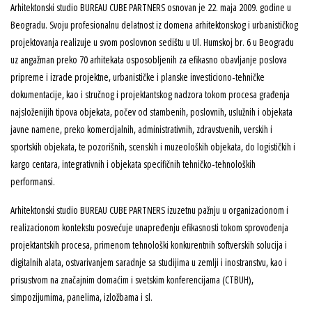
Arhitektonski studio BUREAU CUBE PARTNERS osnovan je 22. maja 2009. godine u
Beogradu. Svoju profesionalnu delatnost iz domena arhitektonskog i urbanističkog
projektovanja realizuje u svom poslovnon sedištu u Ul. Humskoj br. 6 u Beogradu
uz angažman preko 70 arhitekata osposobljenih za efikasno obavljanje poslova
pripreme i izrade projektne, urbanističke i planske investiciono-tehničke
dokumentacije, kao i stručnog i projektantskog nadzora tokom procesa građenja
najsloženijih tipova objekata, počev od stambenih, poslovnih, uslužnih i objekata
javne namene, preko komercijalnih, administrativnih, zdravstvenih, verskih i
sportskih objekata, te pozorišnih, scenskih i muzeoloških objekata, do logističkih i
kargo centara, integrativnih i objekata specifičnih tehničko-tehnoloških
performansi.
Arhitektonski studio BUREAU CUBE PARTNERS izuzetnu pažnju u organizacionom i
realizacionom kontekstu posvećuje unapređenju efikasnosti tokom sprovođenja
projektantskih procesa, primenom tehnološki konkurentnih softverskih solucija i
digitalnih alata, ostvarivanjem saradnje sa studijima u zemlji i inostranstvu, kao i
prisustvom na značajnim domaćim i svetskim konferencijama (CTBUH),
simpozijumima, panelima, izložbama i sl.