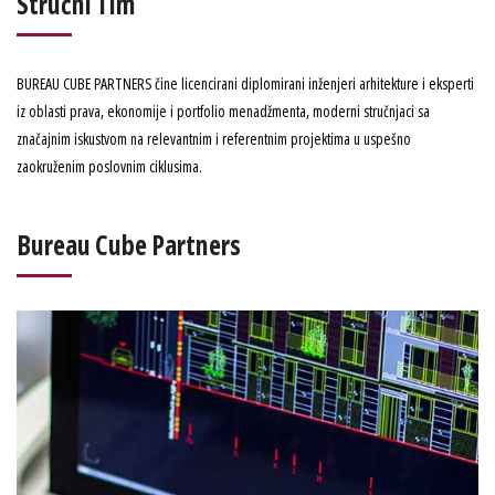
Stručni Tim
BUREAU CUBE PARTNERS čine licencirani diplomirani inženjeri arhitekture i eksperti
iz oblasti prava, ekonomije i portfolio menadžmenta, moderni stručnjaci sa
značajnim iskustvom na relevantnim i referentnim projektima u uspešno
zaokruženim poslovnim ciklusima.
Bureau Cube Partners